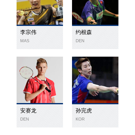
李宗伟
约根森
MAS
DEN
安赛龙
孙完虎
DEN
KOR