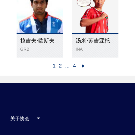
拉吉夫·欧斯夫
汤米·苏吉亚托
GRB
INA
1
2
...
4
关于协会