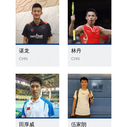
谌龙
林丹
CHN
CHN
田厚威
伍家朗