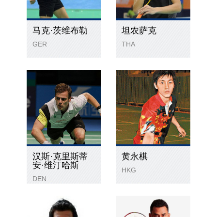
马克·茨维布勒
坦农萨克
GER
THA
汉斯·克里斯蒂
黄永棋
安·维汀哈斯
HKG
DEN